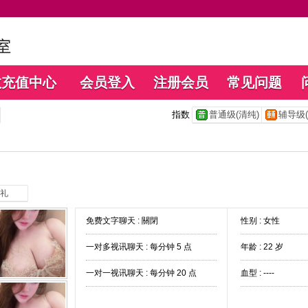
数充值中心
会员登入
注册会员
常见问题
指数
普通级(清纯)
辅导级(
礼
免费文字聊天 :
關閉
性别 : 女性
一对多视讯聊天 :
每分钟 5 点
年龄 : 22 岁
一对一视讯聊天 :
每分钟 20 点
血型 : ----