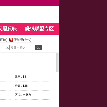
问题反映
赚钱联盟专区
暧昧)
限制级(火辣)
体重 : 38
身高 : 128
区域 : 台北市