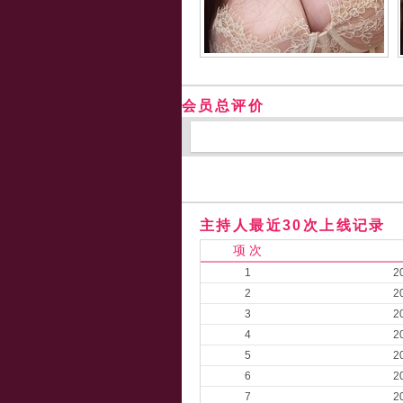
会员总评价
主持人最近30次上线记录
项 次
1
2
2
2
3
2
4
2
5
2
6
2
7
2