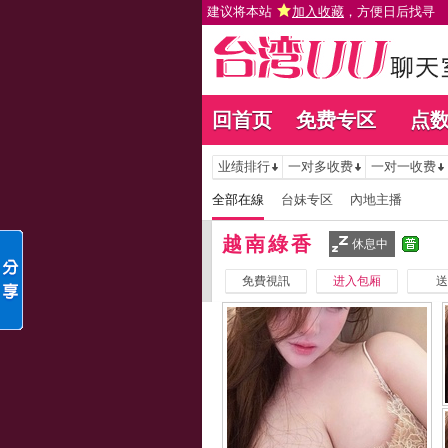
建议将本站
加入收藏
，方便日后找寻
回首页
免费专区
点
业绩排行
一对多收费
一对一收费
全部在線
台妹专区
內地主播
越南綠香
休息中
免費視訊
进入包厢
送