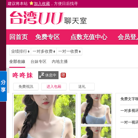
建议将本站
加入收藏
，方便日后找寻
回首页
免费专区
点数充值中心
会员登
业绩排行
一对多收费
一对一收费
全部在線
台妹专区
內地主播
咚咚妹
休息中
免費視訊
进入包厢
送礼
免费文字聊
一对多视讯
一对一视讯