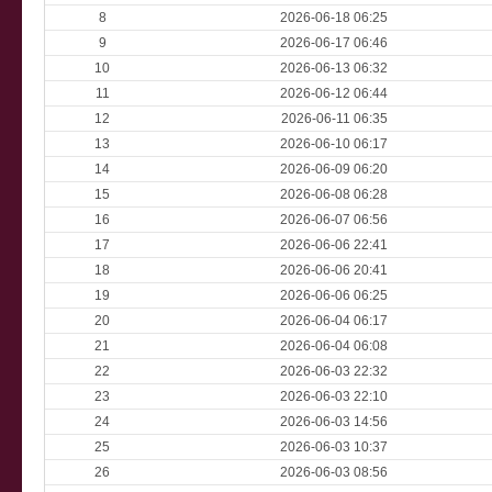
8
2026-06-18 06:25
9
2026-06-17 06:46
10
2026-06-13 06:32
11
2026-06-12 06:44
12
2026-06-11 06:35
13
2026-06-10 06:17
14
2026-06-09 06:20
15
2026-06-08 06:28
16
2026-06-07 06:56
17
2026-06-06 22:41
18
2026-06-06 20:41
19
2026-06-06 06:25
20
2026-06-04 06:17
21
2026-06-04 06:08
22
2026-06-03 22:32
23
2026-06-03 22:10
24
2026-06-03 14:56
25
2026-06-03 10:37
26
2026-06-03 08:56