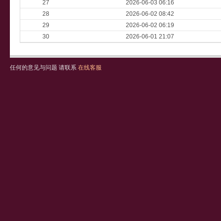
27
2026-06-03 06:16
28
2026-06-02 08:42
29
2026-06-02 06:19
30
2026-06-01 21:07
任何的意见与问题 请联系
在线客服