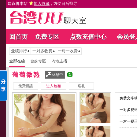
建议将本站
加入收藏
，方便日后找寻
回首页
免费专区
点数充值中心
会员登
业绩排行
一对多收费
一对一收费
全部在線
台妹专区
內地主播
葡萄微熟
休息中
免費視訊
进入包厢
送礼
免费文字聊
一对多视讯
一对一视讯