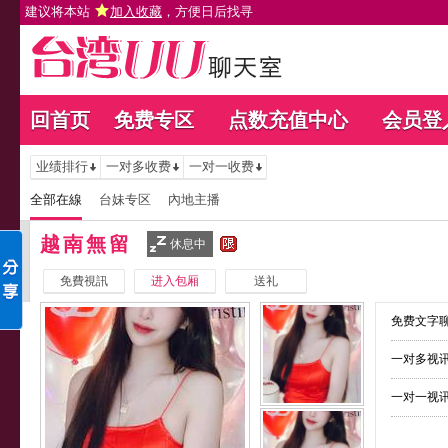
建议将本站
加入收藏
，方便日后找寻
回首页
免费专区
点数充值中心
会员登
业绩排行
一对多收费
一对一收费
全部在線
台妹专区
內地主播
越南無留
休息中
免費視訊
进入包厢
送礼
免费文字聊
一对多视讯
一对一视讯