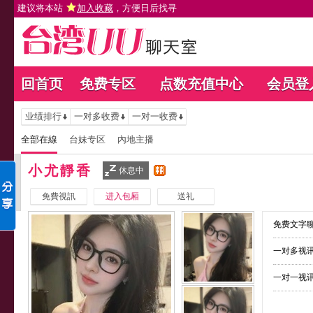
建议将本站
加入收藏
，方便日后找寻
回首页
免费专区
点数充值中心
会员登
业绩排行
一对多收费
一对一收费
全部在線
台妹专区
內地主播
小尤靜香
休息中
免費視訊
进入包厢
送礼
免费文字聊
一对多视讯
一对一视讯