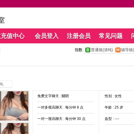
数充值中心
会员登入
注册会员
常见问题
指数
普通级(清纯)
辅导级(
礼
免费文字聊天 :
關閉
性别 : 女性
一对多视讯聊天 :
每分钟 8 点
年龄 : 25 岁
一对一视讯聊天 :
每分钟 30 点
血型 : ----