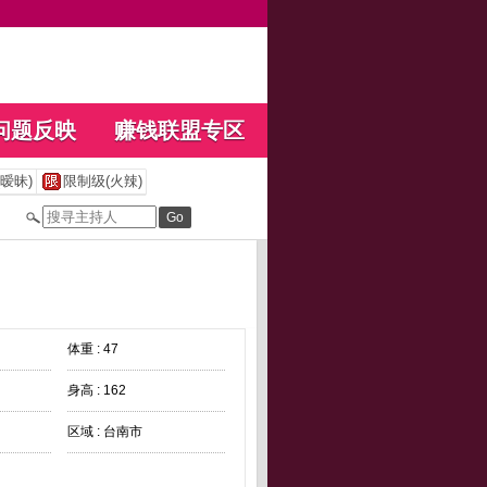
问题反映
赚钱联盟专区
暧昧)
限制级(火辣)
体重 : 47
身高 : 162
区域 : 台南市