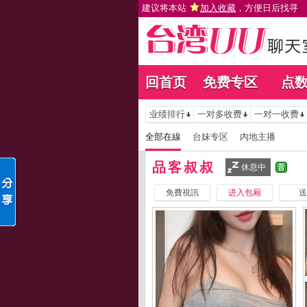
建议将本站
加入收藏
，方便日后找寻
回首页
免费专区
点
业绩排行
一对多收费
一对一收费
全部在線
台妹专区
內地主播
品客叔叔
休息中
免費視訊
进入包厢
送