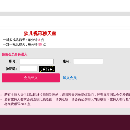
您即将进入 [
狄儿视讯聊天室
]
一对多视讯聊天 : 每分钟
8
点
一对一视讯聊天 : 每分钟
50
点
使用会员身份进入
帐号 :
密码 :
验证码 :
加入会员
若有主持人提供别站网址拉您到别网站，请将聊天记录提供我们，经查属实网站会免费赠送
若有主持人要求会员直接汇钱给她，请勿汇钱，请会员记录聊天内容或留下主持人银行帐
将免费赠送2000点。