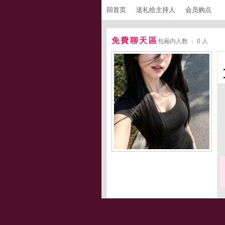
回首页
送礼给主持人
会员购点
免費聊天區
包厢内人数 ： 0 人