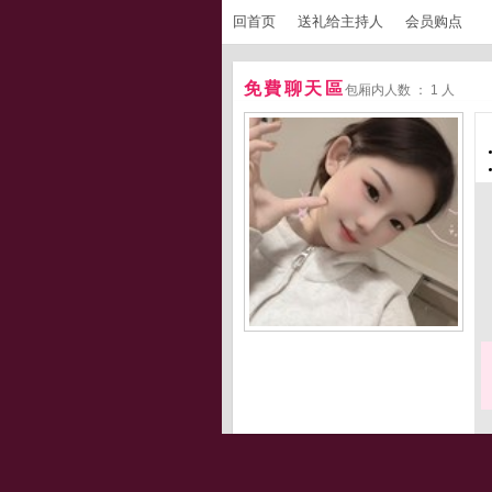
回首页
送礼给主持人
会员购点
免費聊天區
包厢内人数 ： 1 人