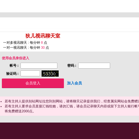
您即将进入 [
狄儿视讯聊天室
]
一对多视讯聊天 : 每分钟
8
点
一对一视讯聊天 : 每分钟
30
点
使用会员身份进入
帐号 :
密码 :
验证码 :
加入会员
若有主持人提供别站网址拉您到别网站，请将聊天记录提供我们，经查属实网站会免费赠送
若有主持人要求会员直接汇钱给她，请勿汇钱，请会员记录聊天内容或留下主持人银行帐
将免费赠送2000点。