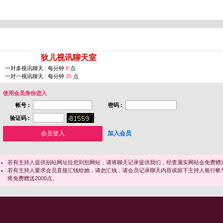
您即将进入 [
狄儿视讯聊天室
]
一对多视讯聊天 : 每分钟
8
点
一对一视讯聊天 : 每分钟
35
点
使用会员身份进入
帐号 :
密码 :
验证码 :
加入会员
若有主持人提供别站网址拉您到别网站，请将聊天记录提供我们，经查属实网站会免费赠送
若有主持人要求会员直接汇钱给她，请勿汇钱，请会员记录聊天内容或留下主持人银行帐
将免费赠送2000点。