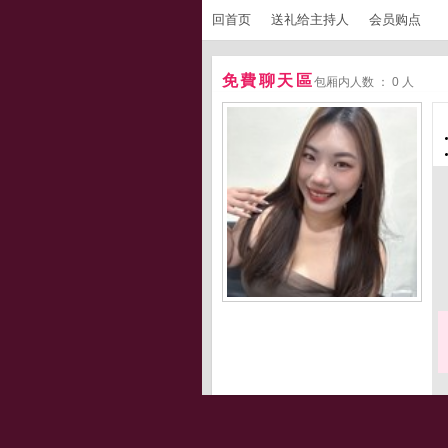
回首页
送礼给主持人
会员购点
免費聊天區
包厢内人数 ： 0 人