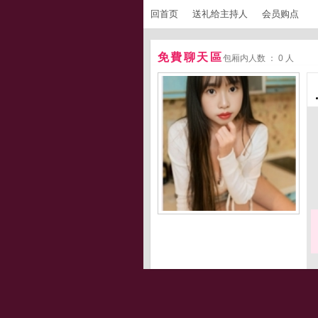
回首页
送礼给主持人
会员购点
免費聊天區
包厢内人数 ： 0 人