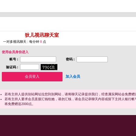
您即将进入 [
狄儿视讯聊天室
]
一对多视讯聊天 : 每分钟
8
点
使用会员身份进入
帐号 :
密码 :
验证码 :
加入会员
若有主持人提供别站网址拉您到别网站，请将聊天记录提供我们，经查属实网站会免费赠送
若有主持人要求会员直接汇钱给她，请勿汇钱，请会员记录聊天内容或留下主持人银行帐
将免费赠送2000点。