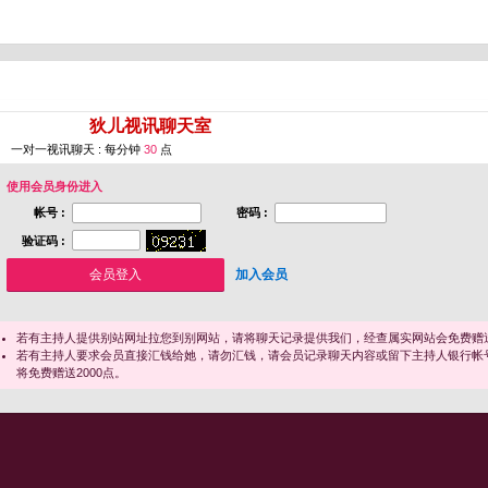
您即将进入 [
狄儿视讯聊天室
]
一对一视讯聊天 : 每分钟
30
点
使用会员身份进入
帐号 :
密码 :
验证码 :
加入会员
若有主持人提供别站网址拉您到别网站，请将聊天记录提供我们，经查属实网站会免费赠送
若有主持人要求会员直接汇钱给她，请勿汇钱，请会员记录聊天内容或留下主持人银行帐
将免费赠送2000点。