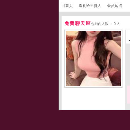
回首页
送礼给主持人
会员购点
免費聊天區
包厢内人数 ： 0 人