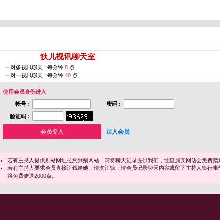
您即将进入 [
狄儿视讯聊天室
]
一对多视讯聊天 : 每分钟
8
点
一对一视讯聊天 : 每分钟
40
点
使用会员身份进入
帐号 :
密码 :
验证码 :
加入会员
若有主持人提供别站网址拉您到别网站，请将聊天记录提供我们，经查属实网站会免费赠送
若有主持人要求会员直接汇钱给她，请勿汇钱，请会员记录聊天内容或留下主持人银行帐
将免费赠送2000点。