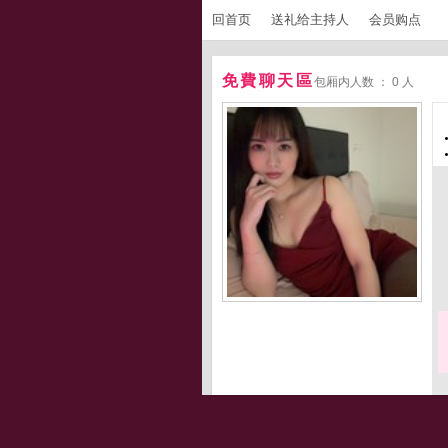
回首页
送礼给主持人
会员购点
免費聊天區
包厢内人数 ： 0 人