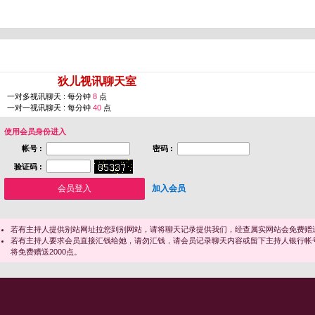
您即将进入 [
狄儿视讯聊天室
]
一对多视讯聊天 : 每分钟
8
点
一对一视讯聊天 : 每分钟
40
点
使用会员身份进入
帐号 :
密码 :
验证码 :
加入会员
若有主持人提供别站网址拉您到别网站，请将聊天记录提供我们，经查属实网站会免费赠送
若有主持人要求会员直接汇钱给她，请勿汇钱，请会员记录聊天内容或留下主持人银行帐
将免费赠送2000点。