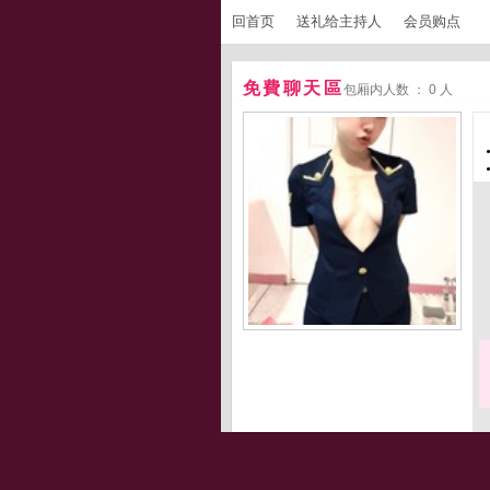
回首页
送礼给主持人
会员购点
免費聊天區
包厢内人数 ： 0 人